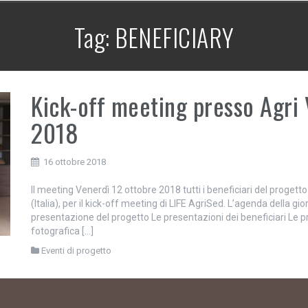
Tag:
BENEFICIARY
Kick-off meeting presso Agri V
2018
16 ottobre 2018
Il meeting Venerdì 12 ottobre 2018 tutti i beneficiari del progetto s
(Italia), per il kick-off meeting di LIFE AgriSed. L’agenda della g
presentazione del progetto Le presentazioni dei beneficiari Le p
fotografica […]
Eventi di progetto