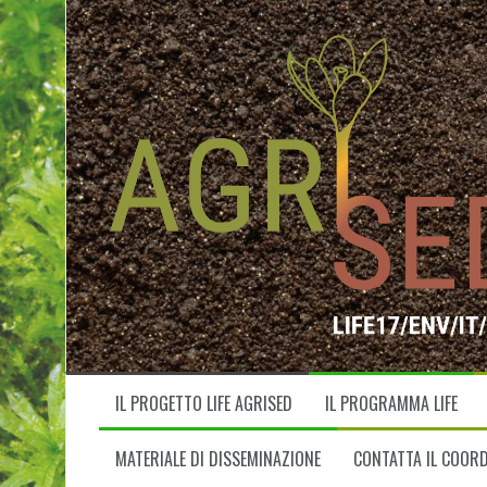
V
a
i
a
l
c
o
n
t
e
n
u
t
o
IL PROGETTO LIFE AGRISED
IL PROGRAMMA LIFE
MATERIALE DI DISSEMINAZIONE
CONTATTA IL COOR