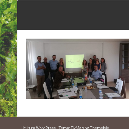
Utilizza WordPress
|
Tema:
FlyMag
by Themeisle.