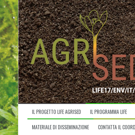
V
a
i
a
l
c
o
n
t
e
n
u
t
o
IL PROGETTO LIFE AGRISED
IL PROGRAMMA LIFE
MATERIALE DI DISSEMINAZIONE
CONTATTA IL COOR