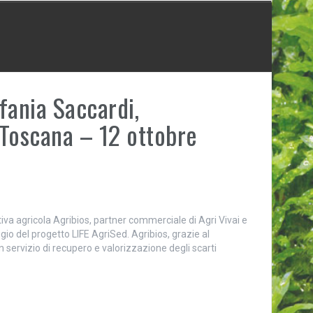
fania Saccardi,
 Toscana – 12 ottobre
iva agricola Agribios, partner commerciale di Agri Vivai e
gio del progetto LIFE AgriSed. Agribios, grazie al
un servizio di recupero e valorizzazione degli scarti