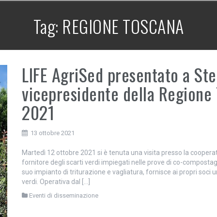
Tag:
REGIONE TOSCANA
LIFE AgriSed presentato a Ste
vicepresidente della Regione
2021
13 ottobre 2021
Martedì 12 ottobre 2021 si è tenuta una visita presso la cooperat
fornitore degli scarti verdi impiegati nelle prove di co-compostag
suo impianto di triturazione e vagliatura, fornisce ai propri soci 
verdi. Operativa dal […]
Eventi di disseminazione