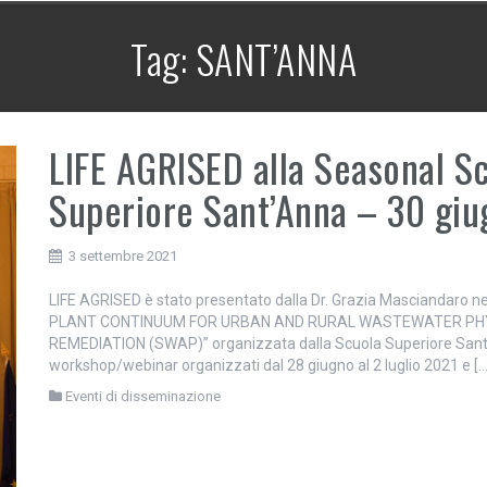
Tag:
SANT’ANNA
LIFE AGRISED alla Seasonal S
Superiore Sant’Anna – 30 gi
3 settembre 2021
LIFE AGRISED è stato presentato dalla Dr. Grazia Masciandaro 
PLANT CONTINUUM FOR URBAN AND RURAL WASTEWATER PH
REMEDIATION (SWAP)” organizzata dalla Scuola Superiore Sant’Ann
workshop/webinar organizzati dal 28 giugno al 2 luglio 2021 e […
Eventi di disseminazione