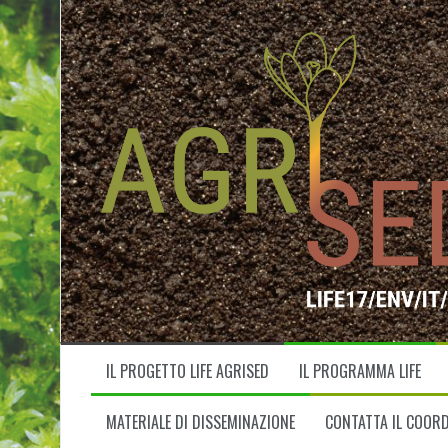
V
a
i
a
l
c
o
n
t
e
n
u
t
o
IL PROGETTO LIFE AGRISED
IL PROGRAMMA LIFE
MATERIALE DI DISSEMINAZIONE
CONTATTA IL COOR