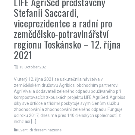
LIFE AgriSed představený
Stefanii Saccardi,
viceprezidentce a radní pro
zemědělsko-potravinářství
regionu Toskánsko – 12. října
2021
13 October 2021
V úterý 12. října 2021 se uskutečnila návštěva v
zemědělském družstvu Agribios, obchodním partnerovi
Agri Vivai a dodavateli zeleného odpadu používaného při
kompostovacích zkouškách projektu LIFE AgriSed. Agribios
díky své drtičce a třídírně poskytuje svým členům službu
zhodnocování a zhodnocování zeleného odpadu. Funguje
od roku 2017, dnes má přes 140 členských společností, z
nichž asi […]
Eventi di disseminazione