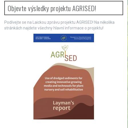
n
Objevte výsledky projektu AGRISED!
a
v
Podívejte se na Laickou zprávu projektu AGRISED! Na několika
stránkách najdete všechny hlavní informace o projektu!
i
g
a
t
i
o
n