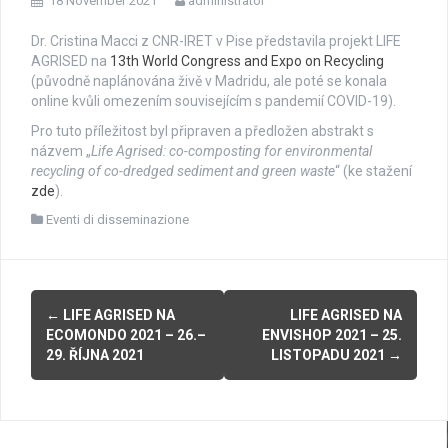
18 November 2021
administrator
Dr. Cristina Macci z CNR-IRET v Pise představila projekt LIFE
AGRISED na
13th World Congress and Expo on Recycling
(původně naplánována živě v Madridu, ale poté se konala
online kvůli omezením souvisejícím s pandemií COVID-19).
Pro tuto příležitost byl připraven a předložen abstrakt s
názvem „
Life Agrised: co-composting for environmental
recycling of co-dredged sediment and green waste
“ (ke stažení
zde
).
Eventi di disseminazione
P
←
LIFE AGRISED NA
LIFE AGRISED NA
ECOMONDO 2021 – 26.–
ENVISHOP 2021 – 25.
o
29. ŘÍJNA 2021
LISTOPADU 2021
→
s
t