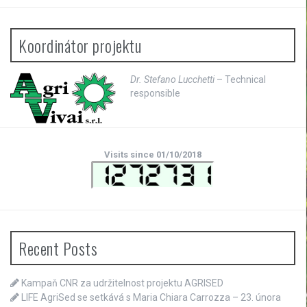
Koordinátor projektu
Dr. Stefano Lucchetti
– Technical
responsible
Visits since 01/10/2018
Recent Posts
Kampaň CNR za udržitelnost projektu AGRISED
LIFE AgriSed se setkává s Maria Chiara Carrozza – 23. února