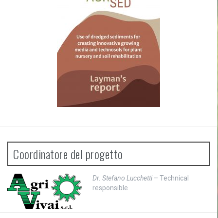
a
r
t
i
c
o
l
o
Coordinatore del progetto
Dr. Stefano Lucchetti
– Technical
responsible