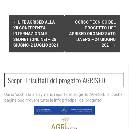
N
←
LIFE AGRISED ALLA
CORSO TECNICO DEL
XII CONFERENZA
PROGETTO LIFE
a
INTERNAZIONALE
AGRISED ORGANIZZATO
SEDNET (ONLINE) – 28
DA EPS – 24 GIUGNO
v
GIUGNO-2 LUGLIO 2021
2021
→
i
g
a
Scopri i risultati del progetto AGRISED!
z
i
Dai un’occhiata al Layman’s report del progetto AGRISED! In poche
pagine puoi trovare tutte le info principali del progetto!
o
n
e