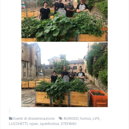
Eventi di disseminazione
AGRISED
,
hortus
,
LIFE
,
LUCCHETTI
,
open
,
openhortus
,
STEFANO