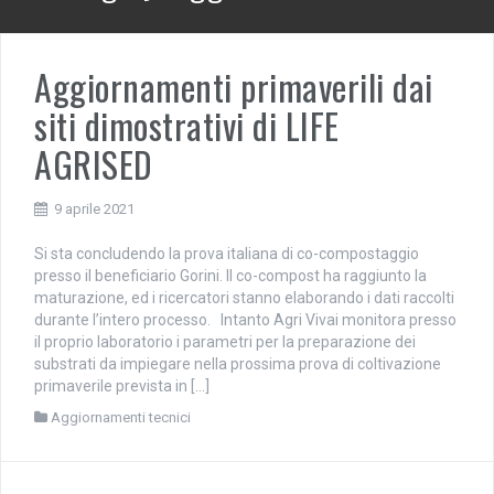
Aggiornamenti primaverili dai
siti dimostrativi di LIFE
AGRISED
9 aprile 2021
Si sta concludendo la prova italiana di co-compostaggio
presso il beneficiario Gorini. Il co-compost ha raggiunto la
maturazione, ed i ricercatori stanno elaborando i dati raccolti
durante l’intero processo. Intanto Agri Vivai monitora presso
il proprio laboratorio i parametri per la preparazione dei
substrati da impiegare nella prossima prova di coltivazione
primaverile prevista in […]
Aggiornamenti tecnici