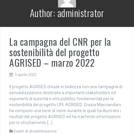
Author:
administrator
La campagna del CNR per la
sostenibilità del progetto
AGRISED – marzo 2022
5 aprile 2022
Il progetto AGRISED chiude in bellezza con una campagna di
sensibilizzazione destinata a importanti stakeholders ed
esponenti di autorità e enti pubblici, fondamentali per la
sostenibilità del progetto LIFE AGRISED. Grazia Masciandaro
ha compiuto una serie di visite durante le quali ha illustrato i
risultati del progetto AGRISED ed ha trasferito informazioni
per lo sfruttamento […]
Eventi di disseminazione