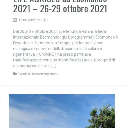
2021 – 26-29 ottobre 2021
12 novembre 2021
Dal 26 al 29 ottobre 2021 si è tenuta a Rimini la fiera
internazionale Ecomondo (qui il programma). Ecomondo è
l’evento di riferimento in Europa per la transizione
ecologica e i nuovi modelli di economia circolare e
rigenerativa. Il CNR-IRET ha preso parte alla
manifestazione con uno stand focalizzato sui progetti di
economia circolare a […]
Eventi di disseminazione