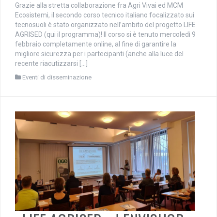
Grazie alla stretta collaborazione fra Agri Vivai ed MCM
Ecosistemi, il secondo corso tecnico italiano focalizzato sui
tecnosuoli è stato organizzato nell’ambito del progetto LIFE
AGRISED (qui il programma)! Il corso si è tenuto mercoledì 9
febbraio completamente online, al fine di garantire la
migliore sicurezza per i partecipanti (anche alla luce del
recente riacutizzarsi […]
Eventi di disseminazione