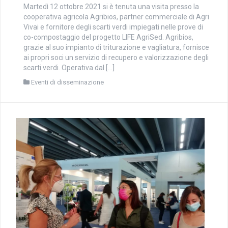
Martedì 12 ottobre 2021 si è tenuta una visita presso la
cooperativa agricola Agribios, partner commerciale di Agri
Vivai e fornitore degli scarti verdi impiegati nelle prove di
co-compostaggio del progetto LIFE AgriSed. Agribios,
grazie al suo impianto di triturazione e vagliatura, fornisce
ai propri soci un servizio di recupero e valorizzazione degli
scarti verdi. Operativa dal […]
Eventi di disseminazione