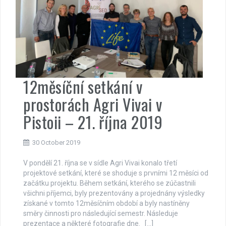
12měsíční setkání v
prostorách Agri Vivai v
Pistoii – 21. října 2019
30 October 2019
V pondělí 21. října se v sídle Agri Vivai konalo třetí
projektové setkání, které se shoduje s prvními 12 měsíci od
začátku projektu. Během setkání, kterého se zúčastnili
všichni příjemci, byly prezentovány a projednány výsledky
získané v tomto 12měsíčním období a byly nastíněny
směry činnosti pro následující semestr. Následuje
prezentace a některé fotografie dne. […]