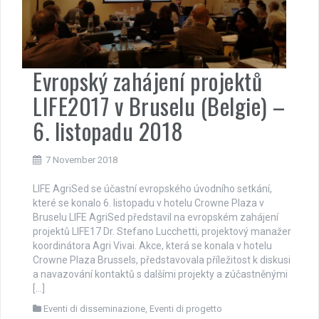
Evropský zahájení projektů
LIFE2017 v Bruselu (Belgie) –
6. listopadu 2018
7 November 2018
LIFE AgriSed se účastní evropského úvodního setkání,
které se konalo 6. listopadu v hotelu Crowne Plaza v
Bruselu LIFE AgriSed představil na evropském zahájení
projektů LIFE17 Dr. Stefano Lucchetti, projektový manažer
koordinátora Agri Vivai. Akce, která se konala v hotelu
Crowne Plaza Brussels, představovala příležitost k diskusi
a navazování kontaktů s dalšími projekty a zúčastněnými
[…]
Eventi di disseminazione
,
Eventi di progetto