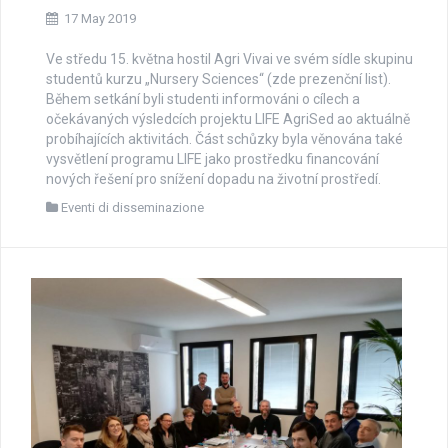
17 May 2019
Ve středu 15. května hostil Agri Vivai ve svém sídle skupinu
studentů kurzu „Nursery Sciences“ (zde prezenční list).
Během setkání byli studenti informováni o cílech a
očekávaných výsledcích projektu LIFE AgriSed ao aktuálně
probíhajících aktivitách. Část schůzky byla věnována také
vysvětlení programu LIFE jako prostředku financování
nových řešení pro snížení dopadu na životní prostředí.
Eventi di disseminazione