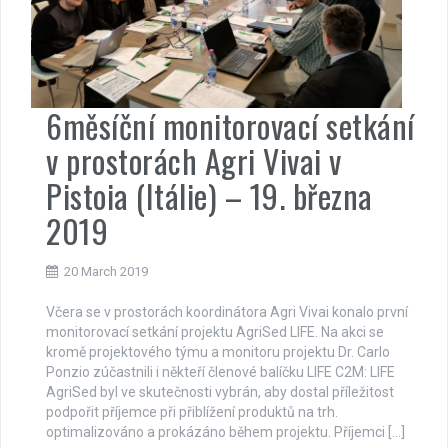
6měsíční monitorovací setkání
v prostorách Agri Vivai v
Pistoia (Itálie) – 19. března
2019
20 March 2019
Včera se v prostorách koordinátora Agri Vivai konalo první
monitorovací setkání projektu AgriSed LIFE. Na akci se
kromě projektového týmu a monitoru projektu Dr. Carlo
Ponzio zúčastnili i někteří členové balíčku LIFE C2M: LIFE
AgriSed byl ve skutečnosti vybrán, aby dostal příležitost
podpořit příjemce při přiblížení produktů na trh.
optimalizováno a prokázáno během projektu. Příjemci […]