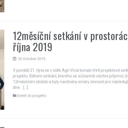
12měsíční setkání v prostorách
října 2019
30 October 2019
V pondělí 21. října se v sídle Agri Vivai konalo třetí projektové s
projektu. Během setkání, kterého se zúčastnili všichni příjemci,
12měsíčním období a byly nastíněny směry činnosti pro následují
dne. […]
Eventi di progetto