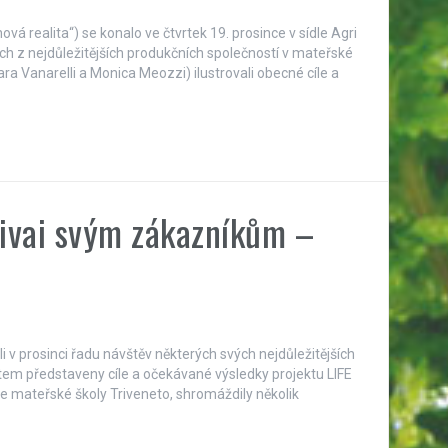
ová realita“) se konalo ve čtvrtek 19. prosince v sídle Agri
ích z nejdůležitějších produkčních společností v mateřské
ara Vanarelli a Monica Meozzi) ilustrovali obecné cíle a
Vivai svým zákazníkům –
i v prosinci řadu návštěv některých svých nejdůležitějších
stem představeny cíle a očekávané výsledky projektu LIFE
 mateřské školy Triveneto, shromáždily několik