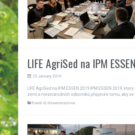
LIFE AgriSed na IPM ESSEN
25 January 2019
LIFE AgriSed na IPM ESSEN 2019 IPM ESSEN 2019, který se 
zemí a mezinárodních odborníků přispívá k tomu, aby se 
Eventi di disseminazione