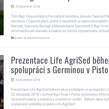
4 December 2018
Tým Agri Vivai pořádá informativní návštěvu závodu Caporal Pla
návštěva v Caporal plant, jedné z největších a nejinovativnější
Marradi, Giancarlo Bercigli a Massimiliano Ganchietti z Agri Vivai
shromažďovali náznaky a reakce od tohoto významného zúčast
Eventi di disseminazione
Prezentace Life AgriSed běh
spolupráci s Germinou v Pisto
4 December 2018
Prezentace Life AgriSed během akce pořádané ve spolupráci s G
22. listopadu 2018 v ústředí Agri Vivai v Pistoii technickou inform
na biostimulanty a induktory rezistence rostlin. Během akce b
očekávané výsledky projektu Life AgriSed.