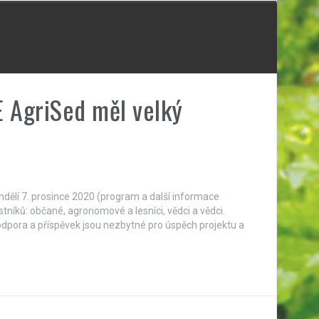
E AgriSed měl velký
dělí 7. prosince 2020 (program a další informace
stníků: občané, agronomové a lesníci, vědci a vědci.
odpora a příspěvek jsou nezbytné pro úspěch projektu a