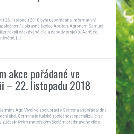
nt 26. listopadu 2018 byla uspořádána informativní
ch společností v okrasné školce Apulian. Agronom Samuel
 ilustrovali očekávané cíle a dopady projektu AgriSed,
něného, […]
em akce pořádané ve
ii – 22. listopadu 2018
ermina Agri Vivai ve spolupráci s Germina uspořádal dne
ační akci. Germina je italská společnost specializující se
yly zúčastněným mateřským školám představeny cíle a