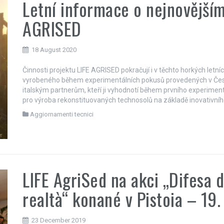
Letní informace o nejnovější
AGRISED
18 August 2020
Činnosti projektu LIFE AGRISED pokračují i ​​v těchto horkých let
vyrobeného během experimentálních pokusů provedených v České
italským partnerům, kteří ji vyhodnotí během prvního experime
pro výroba rekonstituovaných technosolů na základě inovativní
Aggiornamenti tecnici
LIFE AgriSed na akci „Difesa d
realtà“ konané v Pistoia – 19
23 December 2019