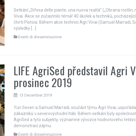
Setkání „Difesa delle piante, una nuova realtà“ („Obrana rostlin, n
Vivai. Akce se zúčastnilo téměř 40 školek a techniků, pocházejíc
čtvrti Pistoia. Během akce technici Agri Vivai (Samuel Marradi, S
výsledky […]
Eventi di disseminazione
LIFE AgriSed představil Agri 
prosinec 2019
13 December 2019
Yuri Severi a Samuel Marradi, součást týmu Agri Vivai, uspořádal
zákazníků v severovýchodní Itálii. Během setkání byly společno
AgriSed a tyto subjekty, významné vývozce hodnotového řetězce
demonstrací zájmu.
Eventi di disseminazione