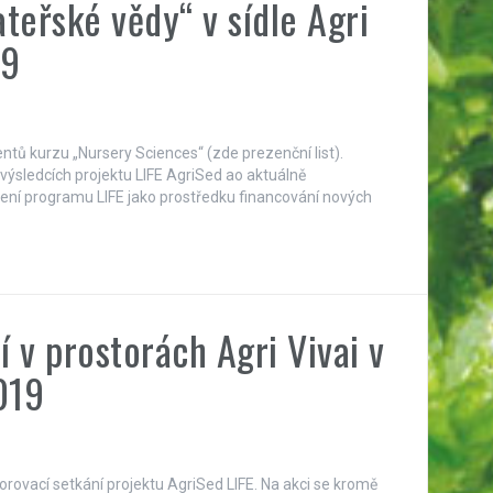
teřské vědy“ v sídle Agri
19
entů kurzu „Nursery Sciences“ (zde prezenční list).
výsledcích projektu LIFE AgriSed ao aktuálně
tlení programu LIFE jako prostředku financování nových
 v prostorách Agri Vivai v
2019
orovací setkání projektu AgriSed LIFE. Na akci se kromě