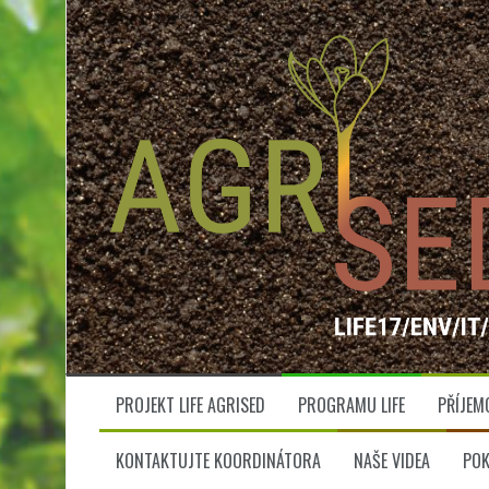
S
k
i
p
t
o
c
o
n
t
e
n
t
PROJEKT LIFE AGRISED
PROGRAMU LIFE
PŘÍJEM
KONTAKTUJTE KOORDINÁTORA
NAŠE VIDEA
POK