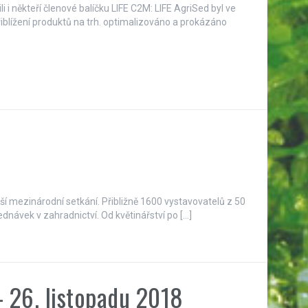
 i někteří členové balíčku LIFE C2M: LIFE AgriSed byl ve
přiblížení produktů na trh. optimalizováno a prokázáno
ší mezinárodní setkání. Přibližně 1600 vystavovatelů z 50
návek v zahradnictví. Od květinářství po […]
– 26. listopadu 2018