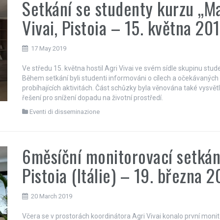
Setkání se studenty kurzu „Ma
Vivai, Pistoia – 15. května 20
17 May 2019
Ve středu 15. května hostil Agri Vivai ve svém sídle skupinu stud
Během setkání byli studenti informováni o cílech a očekávaných 
probíhajících aktivitách. Část schůzky byla věnována také vysvě
řešení pro snížení dopadu na životní prostředí.
Eventi di disseminazione
6měsíční monitorovací setkání
Pistoia (Itálie) – 19. března 
20 March 2019
Včera se v prostorách koordinátora Agri Vivai konalo první monit