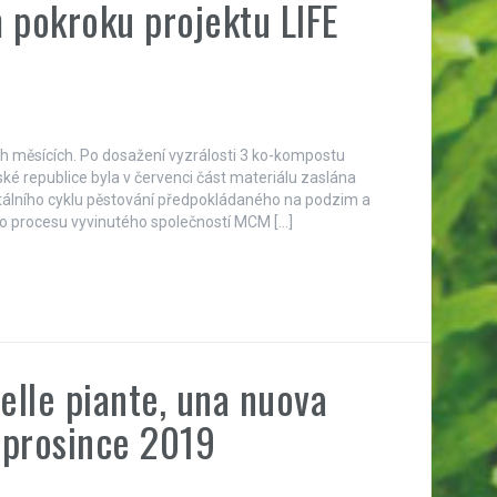
m pokroku projektu LIFE
ních měsících. Po dosažení vyzrálosti 3 ko-kompostu
 republice byla v červenci část materiálu zaslána
ntálního cyklu pěstování předpokládaného na podzim a
ho procesu vyvinutého společností MCM […]
elle piante, una nuova
. prosince 2019