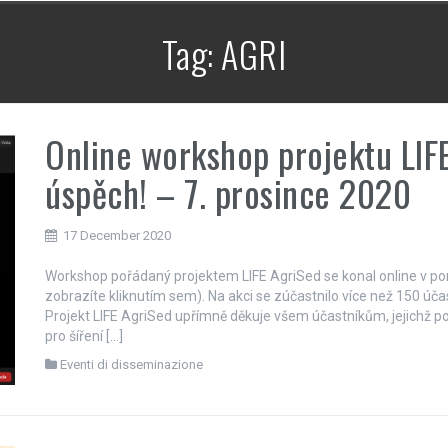
Tag:
AGRI
Online workshop projektu LIF
úspěch! – 7. prosince 2020
17 December 2020
Workshop pořádaný projektem LIFE AgriSed se konal online v pon
zobrazíte kliknutím sem). Na akci se zúčastnilo více než 150 úča
Projekt LIFE AgriSed upřímně děkuje všem účastníkům, jejichž p
pro šíření […]
Eventi di disseminazione