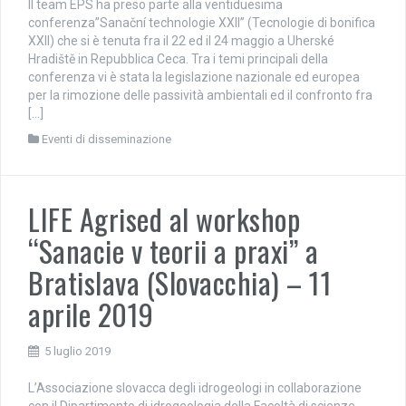
Il team EPS ha preso parte alla ventiduesima
conferenza”Sanační technologie XXII” (Tecnologie di bonifica
XXII) che si è tenuta fra il 22 ed il 24 maggio a Uherské
Hradiště in Repubblica Ceca. Tra i temi principali della
conferenza vi è stata la legislazione nazionale ed europea
per la rimozione delle passività ambientali ed il confronto fra
[…]
Eventi di disseminazione
LIFE Agrised al workshop
“Sanacie v teorii a praxi” a
Bratislava (Slovacchia) – 11
aprile 2019
5 luglio 2019
L’Associazione slovacca degli idrogeologi in collaborazione
con il Dipartimento di idrogeologia della Facoltà di scienze