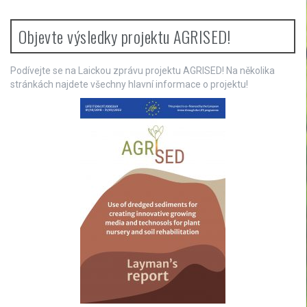
v
i
Objevte výsledky projektu AGRISED!
g
a
Podívejte se na Laickou zprávu projektu AGRISED! Na několika
stránkách najdete všechny hlavní informace o projektu!
t
i
o
n