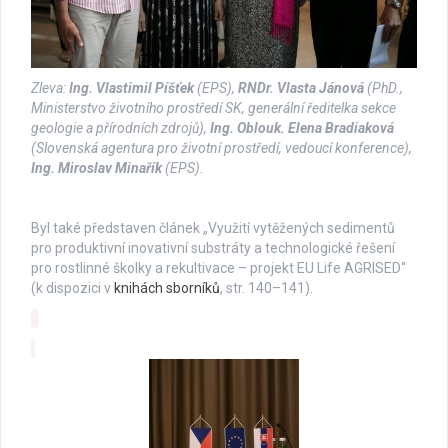
Zleva:
Ing. Vlastimil Píšťek
(EPS),
RNDr. Vlasta Jánová
(PhD.,
Ministerstvo životního prostředí SK, generální ředitelka sekce
geologie a přírodních zdrojů),
Ing. Oblouk. Elena Bradiaková
(Slovenská agentura pro životní prostředí, vedoucí konference),
Ing. Miroslav Minařík
(EPS).
Byl také představen článek „Využití vytěžených sedimentů
pro produktivní inovativní substráty a technologické řešení
pro rostlinné školky a rekultivace – projekt EU Life AGRISED“
(k dispozici v
knihách sborníků
, str. 140–141).