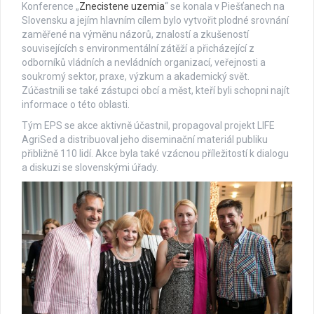
Konference „
Znecistene uzemia
“ se konala v Piešťanech na
Slovensku a jejím hlavním cílem bylo vytvořit plodné srovnání
zaměřené na výměnu názorů, znalostí a zkušeností
souvisejících s environmentální zátěží a přicházející z
odborníků vládních a nevládních organizací, veřejnosti a
soukromý sektor, praxe, výzkum a akademický svět.
Zúčastnili se také zástupci obcí a měst, kteří byli schopni najít
informace o této oblasti.
Tým EPS se akce aktivně účastnil, propagoval projekt LIFE
AgriSed a distribuoval jeho diseminační materiál publiku
přibližně 110 lidí. Akce byla také vzácnou příležitostí k dialogu
a diskuzi se slovenskými úřady.