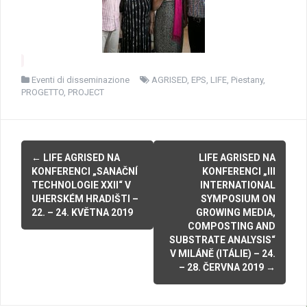
Eventi di disseminazione
AGRISED
,
EPS
,
LIFE
,
Piestany
,
PROGETTO
,
PROJECT
P
←
LIFE AGRISED NA
LIFE AGRISED NA
KONFERENCI „SANAČNÍ
KONFERENCI „III
o
TECHNOLOGIE XXII“ V
INTERNATIONAL
UHERSKÉM HRADIŠTI –
SYMPOSIUM ON
s
22. – 24. KVĚTNA 2019
GROWING MEDIA,
COMPOSTING AND
t
SUBSTRATE ANALYSIS“
n
V MILÁNĚ (ITÁLIE) – 24.
– 28. ČERVNA 2019
→
a