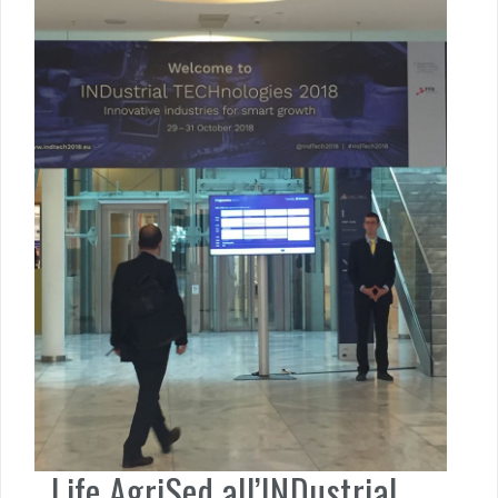
Life AgriSed all’INDustrial