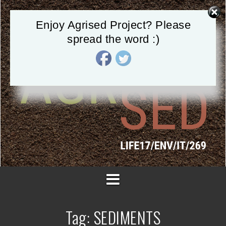
V
a
Enjoy Agrised Project? Please
i
a
spread the word :)
l
c
o
n
t
e
n
u
t
o
Tag:
SEDIMENTS