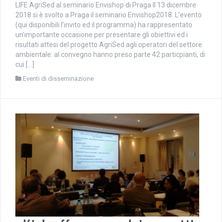
LIFE AgriSed al seminario Envishop di Praga Il 13 dicembre
2018 si è svolto a Praga il seminario Envishop2018. L’evento
(qui disponibili l’invito ed il programma) ha rappresentato
un’importante occasione per presentare gli obiettivi ed i
risultati attesi del progetto AgriSed agli operatori del settore
ambientale: al convegno hanno preso parte 42 particpianti, di
cui […]
Eventi di disseminazione