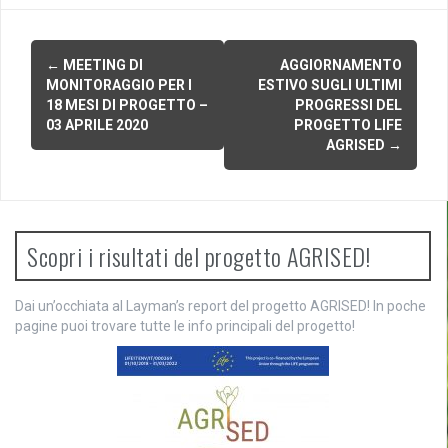
N
←
MEETING DI
AGGIORNAMENTO
MONITORAGGIO PER I
ESTIVO SUGLI ULTIMI
a
18 MESI DI PROGETTO –
PROGRESSI DEL
03 APRILE 2020
PROGETTO LIFE
v
AGRISED
→
i
g
a
Scopri i risultati del progetto AGRISED!
z
Dai un’occhiata al Layman’s report del progetto AGRISED! In poche
i
pagine puoi trovare tutte le info principali del progetto!
o
n
e