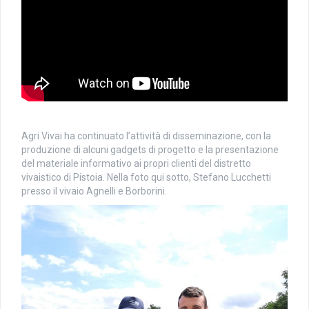
Agri Vivai ha continuato l’attività di disseminazione, con la
produzione di alcuni gadgets di progetto e la presentazione
del materiale informativo ai propri clienti del distretto
vivaistico di Pistoia. Nella foto qui sotto, Stefano Lucchetti
presso il vivaio Agnelli e Borborini.