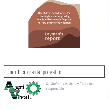
a
r
t
i
c
o
l
o
Coordinatore del progetto
Dr. Stefano Lucchetti
– Technical
responsible