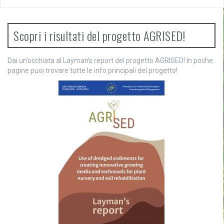
g
a
Scopri i risultati del progetto AGRISED!
z
Dai un’occhiata al Layman’s report del progetto AGRISED! In poche
i
pagine puoi trovare tutte le info principali del progetto!
o
n
e
a
r
t
i
c