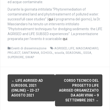
ed acque contaminate.
Durante la giornata intitolata “Phytoremediation of
contaminated land and phytotreatement of polluted water:
successfull case studies” (
qui
il programma del giorno), la Dr.
Masciandaro ha tenuto un intervento intitolato
“Phytotreatment techniques for dredging sediments: the LIFE
AGRISED and LIFE SUBSED experiences”. La presentazione
preparata per l’evento è scaricabile
qui
.
Eventi di disseminazione
AGRISED
,
LIFE
,
MASCIANDARO
,
PROJECT
,
SANT'ANNA
,
SCHOOL
,
scuola
,
SEASONAL
,
SSSA
,
SUPERIORE
,
SWAP
N
←
LIFE AGRISED AD
CORSO TECNICO DEL
EUROSOIL 2021
PROGETTO LIFE
a
(ONLINE) – 23-27
AGRISED ORGANIZZATO
AGOSTO 2021
DA AGRI VIVAI – 9
v
SETTEMBRE 2021
→
i