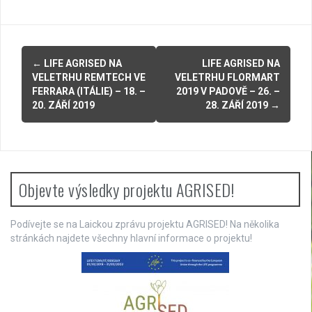
P
←
LIFE AGRISED NA
LIFE AGRISED NA
VELETRHU REMTECH VE
VELETRHU FLORMART
o
FERRARA (ITÁLIE) – 18. –
2019 V PADOVĚ – 26. –
20. ZÁŘÍ 2019
28. ZÁŘÍ 2019
→
s
t
n
Objevte výsledky projektu AGRISED!
a
v
Podívejte se na Laickou zprávu projektu AGRISED! Na několika
i
stránkách najdete všechny hlavní informace o projektu!
g
a