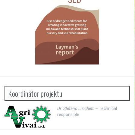
t
i
o
n
Koordinátor projektu
Dr. Stefano Lucchetti
– Technical
responsible