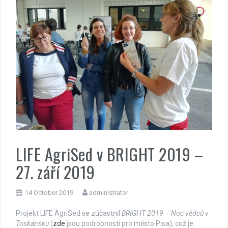
LIFE AgriSed v BRIGHT 2019 –
27. září 2019
14 October 2019
administrator
Projekt LIFE AgriSed se zúčastnil
BRIGHT 2019 – Noc vědců v
Toskánsku
(
zde
jsou podrobnosti pro město Pisa), což je